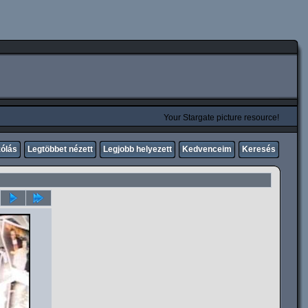
Your Stargate picture resource!
zólás
Legtöbbet nézett
Legjobb helyezett
Kedvenceim
Keresés