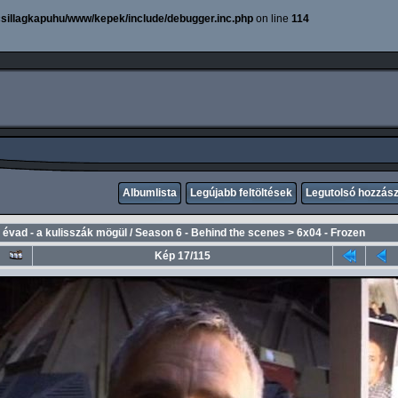
sillagkapuhu/www/kepek/include/debugger.inc.php
on line
114
Albumlista
Legújabb feltöltések
Legutolsó hozzás
. évad - a kulisszák mögül / Season 6 - Behind the scenes
>
6x04 - Frozen
Kép 17/115