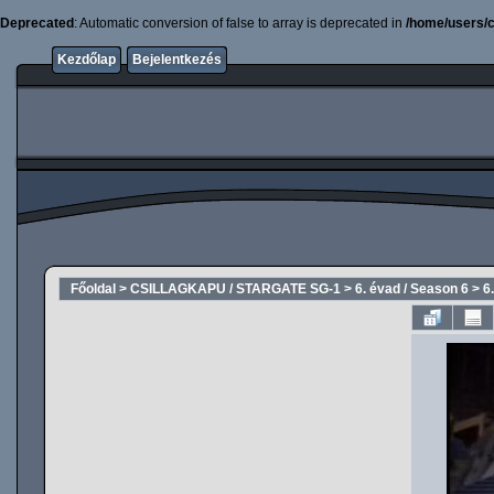
Deprecated
: Automatic conversion of false to array is deprecated in
/home/users/c
Kezdőlap
Bejelentkezés
Főoldal
>
CSILLAGKAPU / STARGATE SG-1
>
6. évad / Season 6
>
6