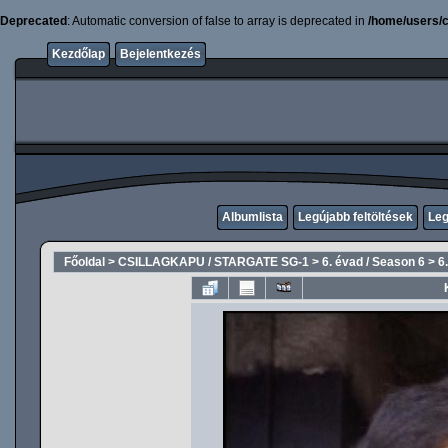
Deprecated
: Automatic conversion of false to array is deprecated in
/home/users/c
Kezdőlap
Bejelentkezés
Albumlista
Legújabb feltöltések
Leg
Főoldal
>
CSILLAGKAPU / STARGATE SG-1
>
6. évad / Season 6
>
6