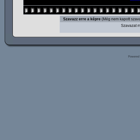
Szavazz erre a képre
(Még nem kapott szava
Szavazat m
Powered