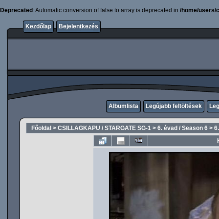
Deprecated
: Automatic conversion of false to array is deprecated in
/home/users/c
Kezdőlap
Bejelentkezés
Albumlista
Legújabb feltöltések
Leg
Főoldal
>
CSILLAGKAPU / STARGATE SG-1
>
6. évad / Season 6
>
6