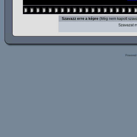
Szavazz erre a képre
(Még nem kapott szava
Szavazat m
Powered